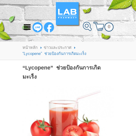
สินค้าที่สนใจ
0
HOME
ABOUT LAB PHARMACY
หน้าหลัก
ข่าวและประกาศ
“Lycopene” ช่วยป้องกันการเกิดมะเร็ง
PRODUCT
“Lycopene” ช่วยป้องกันการเกิด
BRANDS
มะเร็ง
HOW TO ORDER
แจ้งชำระเงิน
CONTACT US
BRANCH