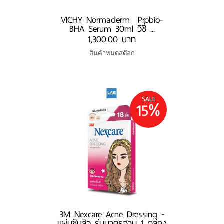
​​​​​​​VICHY Normaderm Probio-
BHA Serum 30ml วิชี่ ...
1,300.00 บาท
สินค้าหมดสต๊อก
SALE
15%
3M Nexcare Acne Dressing -
แผ่นซับสิว รุ่นมาตรฐาน 1 กล่อง