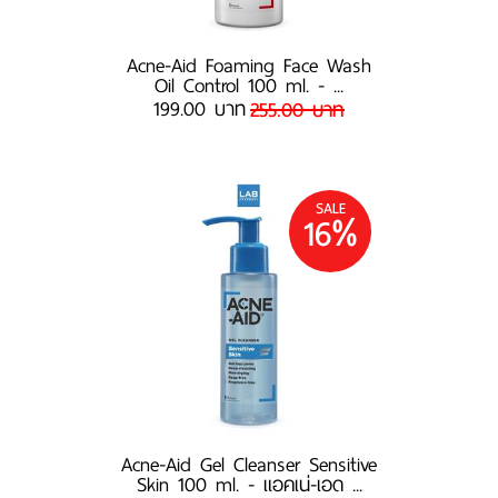
Acne-Aid Foaming Face Wash
Oil Control 100 ml. - ...
199.00 บาท
255.00 บาท
SALE
16%
Acne-Aid Gel Cleanser Sensitive
Skin 100 ml. - แอคเน่-เอด ...