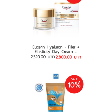
​​​​​​​Eucerin Hyaluron - Filler +
Elasticity Day Cream ...
2,520.00 บาท
2,800.00 บาท
SALE
10%