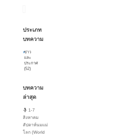
ค้นหา
ประเภท
บทความ
ข่าว
และ
ประกาศ
(52)
บทความ
ล่าสุด
🤱 1-7
สิงหาคม
สัปดาห์นมแม่
โลก (World