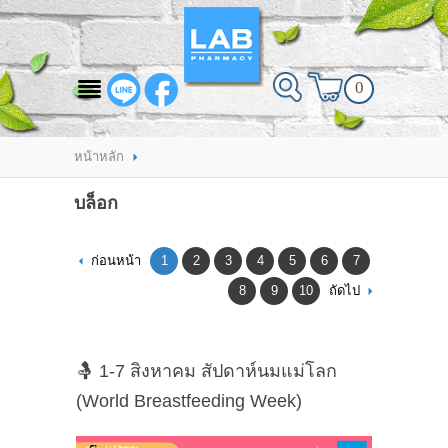
สินค้าที่สนใจ
0
HOME
ABOUT LAB PHARMACY
หน้าหลัก
PRODUCT
บล็อก
BRANDS
ก่อนหน้า
1
2
3
4
5
6
7
HOW TO ORDER
8
9
10
ถัดไป
แจ้งชำระเงิน
CONTACT US
🤱 1-7 สิงหาคม สัปดาห์นมแม่โลก
(World Breastfeeding Week)
BRANCH