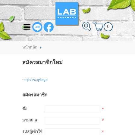
สินค้าที่สนใจ
0
HOME
ABOUT LAB PHARMACY
หน้าหลัก
PRODUCT
สมัครสมาชิกใหม่
BRANDS
* กรุณาระบุข้อมูล
HOW TO ORDER
สมัครสมาชิก
แจ้งชำระเงิน
ชื่อ
*
CONTACT US
นามสกุล
*
BRANCH
รหัสผู้เข้าใช้
*