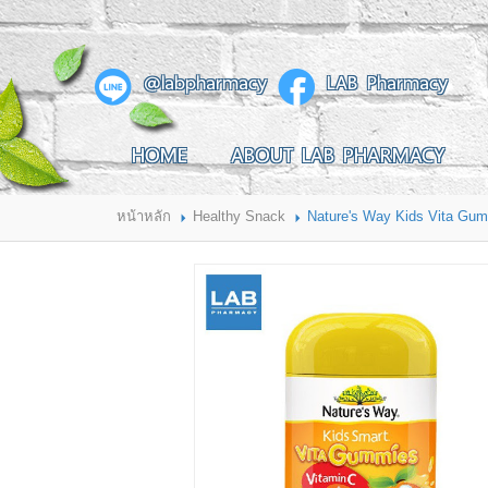
สินค้าที่สนใจ
@labpharmacy
LAB Pharmacy
HOME
ABOUT LAB PHARMACY
HOME
ABOUT LAB PHARMACY
PRODUCT
BRANDS
HOW TO ORDER
แจ้งชำระเงิน
หน้าหลัก
Healthy Snack
Nature's Way Kids Vita Gummie
CONTACT US
BRANCH