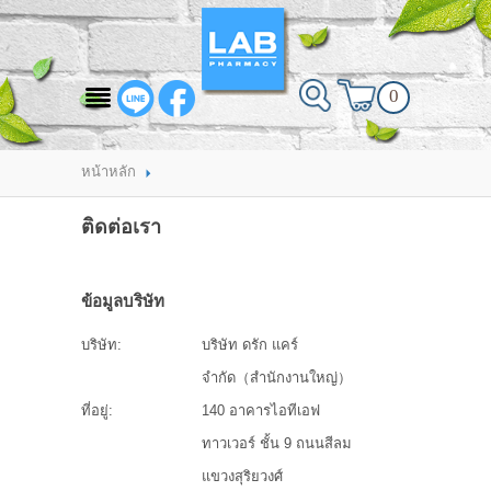
สินค้าที่สนใจ
0
HOME
ABOUT LAB PHARMACY
หน้าหลัก
PRODUCT
ติดต่อเรา
BRANDS
ข้อมูลบริษัท
HOW TO ORDER
บริษัท:
บริษัท ดรัก แคร์
แจ้งชำระเงิน
จำกัด（สำนักงานใหญ่）
CONTACT US
ที่อยู่:
140 อาคารไอทีเอฟ
ทาวเวอร์ ชั้น 9 ถนนสีลม
BRANCH
แขวงสุริยวงศ์