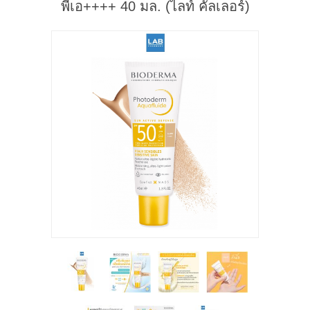
พีเอ++++ 40 มล. (ไลท์ คัลเลอร์)